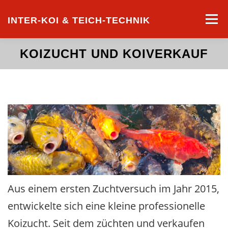
Zum
Inhalt
Menü
INTER-KOI & TEICH-TECHNIK
springen
KOIZUCHT UND KOIVERKAUF
STARTSEITE
LEISTUNGEN
KOILISTE
Aus einem ersten Zuchtversuch im Jahr 2015,
entwickelte sich eine kleine professionelle
Koizucht. Seit dem züchten und verkaufen