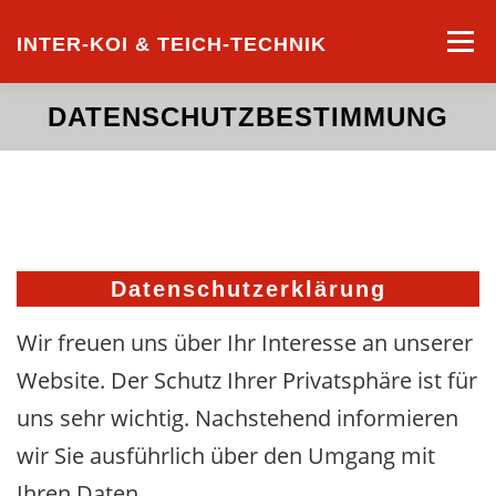
Zum
Inhalt
Menü
INTER-KOI & TEICH-TECHNIK
springen
DATENSCHUTZBESTIMMUNG
STARTSEITE
LEISTUNGEN
KOILISTE
Datenschutzerklärung
Wir freuen uns über Ihr Interesse an unserer
Website. Der Schutz Ihrer Privatsphäre ist für
uns sehr wichtig. Nachstehend informieren
wir Sie ausführlich über den Umgang mit
Ihren Daten.